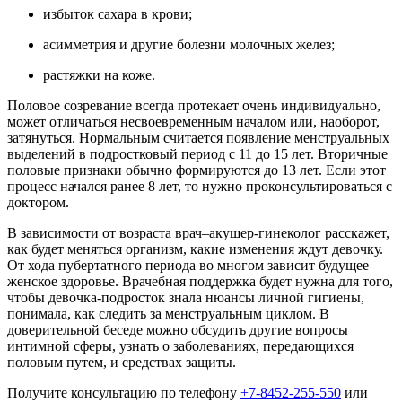
избыток сахара в крови;
асимметрия и другие болезни молочных желез;
растяжки на коже.
Половое созревание всегда протекает очень индивидуально,
может отличаться несвоевременным началом или, наоборот,
затянуться. Нормальным считается появление менструальных
выделений в подростковый период с 11 до 15 лет. Вторичные
половые признаки обычно формируются до 13 лет. Если этот
процесс начался ранее 8 лет, то нужно проконсультироваться с
доктором.
В зависимости от возраста врач–акушер-гинеколог расскажет,
как будет меняться организм, какие изменения ждут девочку.
От хода пубертатного периода во многом зависит будущее
женское здоровье. Врачебная поддержка будет нужна для того,
чтобы девочка-подросток знала нюансы личной гигиены,
понимала, как следить за менструальным циклом. В
доверительной беседе можно обсудить другие вопросы
интимной сферы, узнать о заболеваниях, передающихся
половым путем, и средствах защиты.
Получите консультацию по телефону
+7-8452-255-550
или