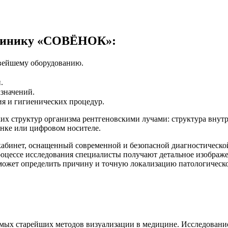
клинику «СОВЁНОК»:
овейшему оборудованию.
.
значений.
ия и гигиенических процедур.
х структур организма рентгеновскими лучами: структура внутре
енке или цифровом носителе.
абинет, оснащенный современной и безопасной диагностической
 процессе исследования специалисты получают детальное изобр
ожет определить причину и точную локализацию патологическог
мых старейших методов визуализации в медицине. Исследование